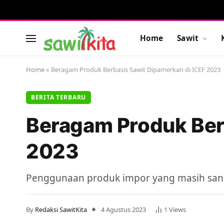
Home
Sawit
Home
»
Beragam Produk Berbasis Sawit Dipamerkan di ICEF 2023
BERITA TERBARU
Beragam Produk Ber
2023
Penggunaan produk impor yang masih sanga
By
Redaksi SawitKita
4 Agustus 2023
1
Views