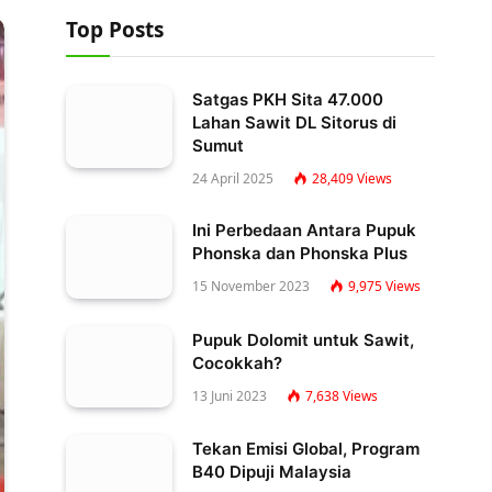
Top Posts
Satgas PKH Sita 47.000
Lahan Sawit DL Sitorus di
Sumut
24 April 2025
28,409
Views
Ini Perbedaan Antara Pupuk
Phonska dan Phonska Plus
15 November 2023
9,975
Views
Pupuk Dolomit untuk Sawit,
Cocokkah?
13 Juni 2023
7,638
Views
Tekan Emisi Global, Program
B40 Dipuji Malaysia