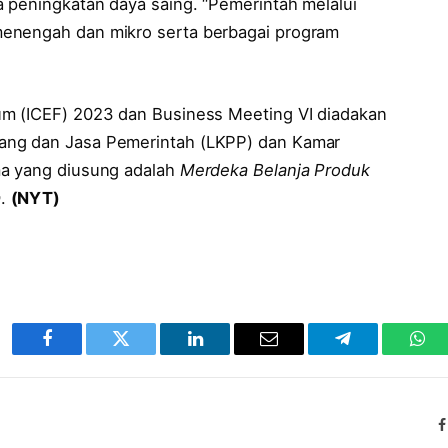
a peningkatan daya saing. “Pemerintah melalui
menengah dan mikro serta berbagai program
um (ICEF) 2023 dan Business Meeting VI diadakan
ang dan Jasa Pemerintah (LKPP) dan Kamar
ma yang diusung adalah
Merdeka Belanja Produk
a
.
(NYT)
Facebook
Twitter
LinkedIn
Email
Telegram
Wha