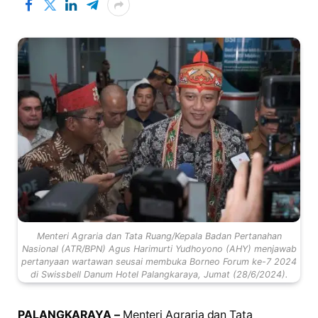
Menteri Agraria dan Tata Ruang/Kepala Badan Pertanahan
Nasional (ATR/BPN) Agus Harimurti Yudhoyono (AHY) menjawab
pertanyaan wartawan seusai membuka Borneo Forum ke-7 2024
di Swissbell Danum Hotel Palangkaraya, Jumat (28/6/2024).
PALANGKARAYA –
Menteri Agraria dan Tata