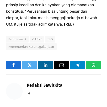
prinsip keadilan dan kelayakan yang diamanatkan
konstitusi. “Perusahaan bisa untung besar dari
ekspor, tapi kalau masih menggaji pekerja di bawah
UM, itu jelas tidak adil,” katanya.
(REL)
Buruh sawit
GAPKI
ILO
Kementerian Ketenagakerjaan
Facebook
Twitter
LinkedIn
Email
Telegram
WhatsA
Redaksi SawitKita
Facebook