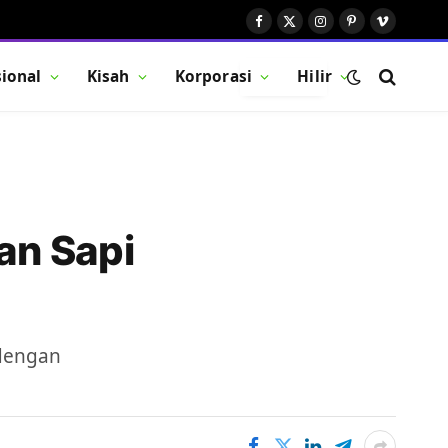
Facebook
X
Instagram
Pinterest
Vimeo
(Twitter)
ional
Kisah
Korporasi
Hilir
BUTTON
an Sapi
 dengan