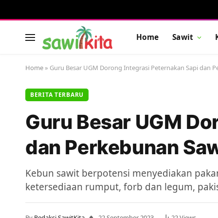
Home
Sawit
Home
»
Guru Besar UGM Dorong Integrasi Peternakan Sapi dan P
BERITA TERBARU
Guru Besar UGM Doro
dan Perkebunan Saw
Kebun sawit berpotensi menyediakan paka
ketersediaan rumput, forb dan legum, pakis
By
Redaksi SawitKita
22 September 2023
22
Views