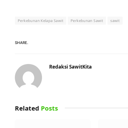
Perkebunan Kelapa Sawit
Perkebunan Sawit
sawit
SHARE.
Redaksi SawitKita
Related
Posts