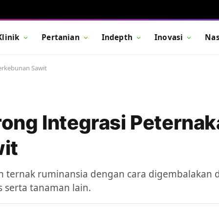
Klinik
Pertanian
Indepth
Inovasi
Nas
erkebunan Sawit
ng Integrasi Peternak
it
n ternak ruminansia dengan cara digembalakan
 serta tanaman lain.