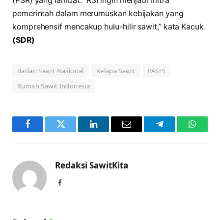
(PSR) yang lambat. “RSI ingin menjadi mitra
pemerintah dalam merumuskan kebijakan yang
komprehensif mencakup hulu-hilir sawit,” kata Kacuk.
(SDR)
Badan Sawit Nasional
Kelapa Sawit
PASPI
Rumah Sawit Indonesia
Facebook
Twitter
LinkedIn
Email
Telegram
WhatsA
Redaksi SawitKita
Facebook