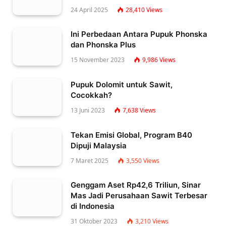
24 April 2025
28,410
Views
Ini Perbedaan Antara Pupuk Phonska
dan Phonska Plus
15 November 2023
9,986
Views
Pupuk Dolomit untuk Sawit,
Cocokkah?
13 Juni 2023
7,638
Views
Tekan Emisi Global, Program B40
Dipuji Malaysia
7 Maret 2025
3,550
Views
Genggam Aset Rp42,6 Triliun, Sinar
Mas Jadi Perusahaan Sawit Terbesar
di Indonesia
31 Oktober 2023
3,210
Views