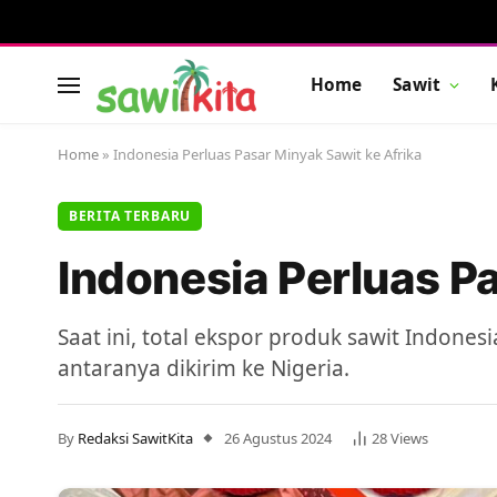
Home
Sawit
Home
»
Indonesia Perluas Pasar Minyak Sawit ke Afrika
BERITA TERBARU
Indonesia Perluas Pa
Saat ini, total ekspor produk sawit Indones
antaranya dikirim ke Nigeria.
By
Redaksi SawitKita
26 Agustus 2024
28
Views