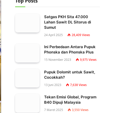
Top Posts
Satgas PKH Sita 47.000
Lahan Sawit DL Sitorus di
Sumut
24 April 2025
28,409
Views
Ini Perbedaan Antara Pupuk
Phonska dan Phonska Plus
15 November 2023
9,975
Views
Pupuk Dolomit untuk Sawit,
Cocokkah?
13 Juni 2023
7,638
Views
Tekan Emisi Global, Program
B40 Dipuji Malaysia
7 Maret 2025
3,550
Views