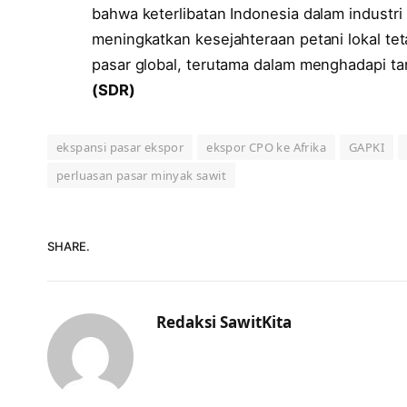
bahwa keterlibatan Indonesia dalam industri 
meningkatkan kesejahteraan petani lokal teta
pasar global, terutama dalam menghadapi ta
(SDR)
ekspansi pasar ekspor
ekspor CPO ke Afrika
GAPKI
perluasan pasar minyak sawit
SHARE.
Redaksi SawitKita