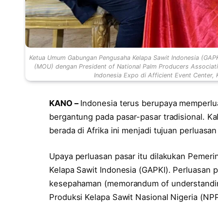
Ketua Umum Gabungan Pengusaha Kelapa Sawit Indonesia (GAP
(MOU) dengan President of National Palm Producers Association
Indonesia Expo di Afficient Event Center,
KANO –
Indonesia terus berupaya memperluas
bergantung pada pasar-pasar tradisional. Kal
berada di Afrika ini menjadi tujuan perluasan
Upaya perluasan pasar itu dilakukan Pemer
Kelapa Sawit Indonesia (GAPKI). Perluasan 
kesepahaman (memorandum of understandin
Produksi Kelapa Sawit Nasional Nigeria (NP