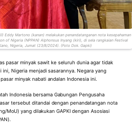
KI) Eddy Martono (kanan) melakukan penandatanganan nota kesepahaman
 of Nigeria (NPPAN) Alphonsus Inyang (kiri), di sela rangkaian Festival
 Kano, Nigeria, Jumat (23/8/2024). (Foto Dok. Gapki)
 pasar minyak sawit ke seluruh dunia agar tidak
i ini, Nigeria menjadi sasarannya. Negara yang
 pasar minyak nabati andalan Indonesia ini.
intah Indonesia bersama Gabungan Pengusaha
pasar tersebut ditandai dengan penandatangan nota
g/MoU) yang dilakukan GAPKI dengan Asosiasi
PAN).