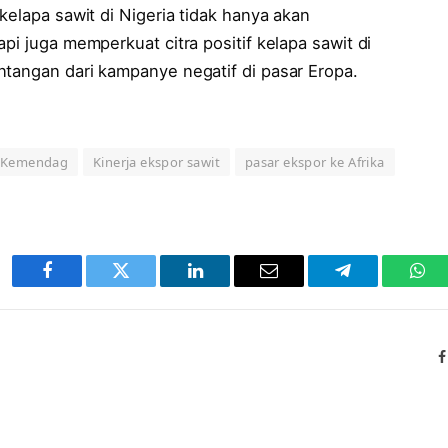
kelapa sawit di Nigeria tidak hanya akan
pi juga memperkuat citra positif kelapa sawit di
ntangan dari kampanye negatif di pasar Eropa.
Kemendag
Kinerja ekspor sawit
pasar ekspor ke Afrika
Facebook
Twitter
LinkedIn
Email
Telegram
Wha