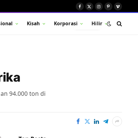
Facebook
X
Instagram
Pinterest
Vimeo
(Twitter)
ional
Kisah
Korporasi
Hilir
BUTTON
rika
gan 94.000 ton di