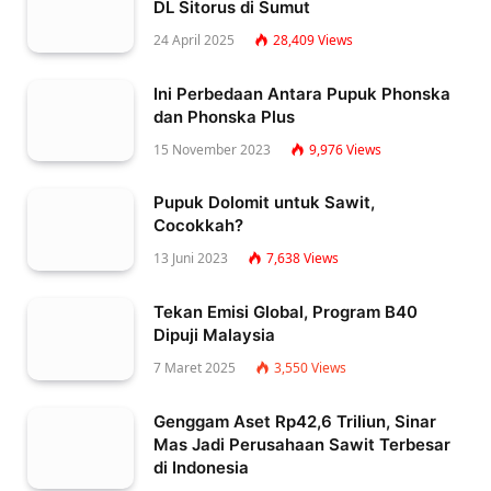
DL Sitorus di Sumut
24 April 2025
28,409
Views
Ini Perbedaan Antara Pupuk Phonska
dan Phonska Plus
15 November 2023
9,976
Views
Pupuk Dolomit untuk Sawit,
Cocokkah?
13 Juni 2023
7,638
Views
Tekan Emisi Global, Program B40
Dipuji Malaysia
7 Maret 2025
3,550
Views
Genggam Aset Rp42,6 Triliun, Sinar
Mas Jadi Perusahaan Sawit Terbesar
di Indonesia