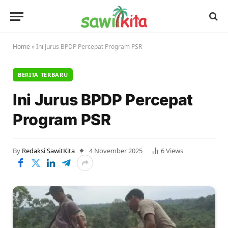
Home
»
Ini Jurus BPDP Percepat Program PSR
BERITA TERBARU
Ini Jurus BPDP Percepat
Program PSR
By
Redaksi SawitKita
4 November 2025
6
Views