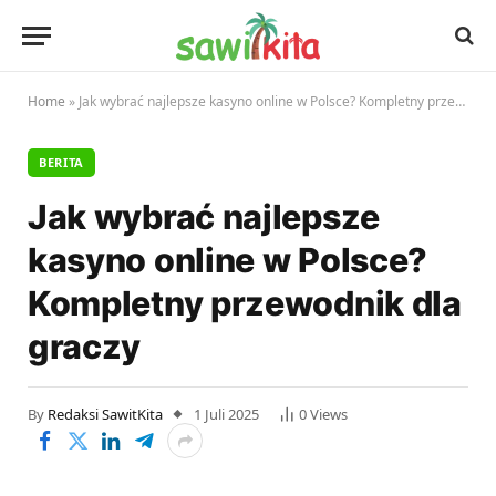
Home
»
Jak wybrać najlepsze kasyno online w Polsce? Kompletny przewodnik dla graczy
BERITA
Jak wybrać najlepsze
kasyno online w Polsce?
Kompletny przewodnik dla
graczy
By
Redaksi SawitKita
1 Juli 2025
0
Views