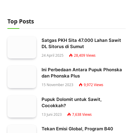
Top Posts
Satgas PKH Sita 47.000 Lahan Sawit
DL Sitorus di Sumut
24 April 2025
28,409
Views
Ini Perbedaan Antara Pupuk Phonska
dan Phonska Plus
15 November 2023
9,972
Views
Pupuk Dolomit untuk Sawit,
Cocokkah?
13 Juni 2023
7,638
Views
Tekan Emisi Global, Program B40