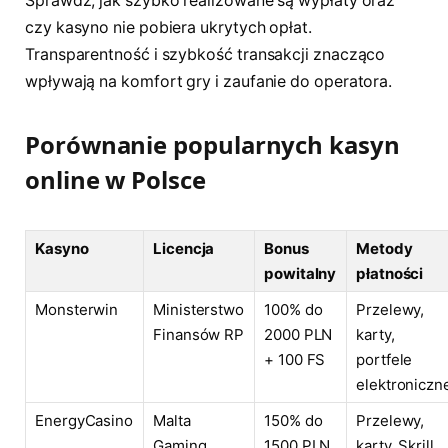
Sprawdź, jak szybko realizowane są wypłaty oraz
czy kasyno nie pobiera ukrytych opłat.
Transparentność i szybkość transakcji znacząco
wpływają na komfort gry i zaufanie do operatora.
Porównanie popularnych kasyn
online w Polsce
Kasyno
Licencja
Bonus
Metody
powitalny
płatności
Monsterwin
Ministerstwo
100% do
Przelewy,
Finansów RP
2000 PLN
karty,
+ 100 FS
portfele
elektroniczn
EnergyCasino
Malta
150% do
Przelewy,
Gaming
1500 PLN
karty, Skrill,