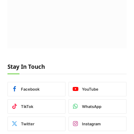
Stay In Touch
Facebook
YouTube
TikTok
WhatsApp
Twitter
Instagram