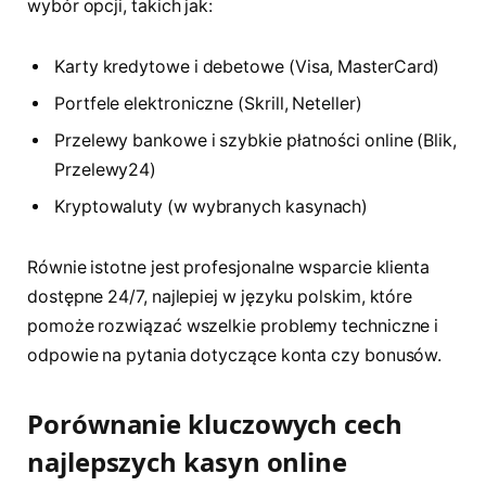
wybór opcji, takich jak:
Karty kredytowe i debetowe (Visa, MasterCard)
Portfele elektroniczne (Skrill, Neteller)
Przelewy bankowe i szybkie płatności online (Blik,
Przelewy24)
Kryptowaluty (w wybranych kasynach)
Równie istotne jest profesjonalne wsparcie klienta
dostępne 24/7, najlepiej w języku polskim, które
pomoże rozwiązać wszelkie problemy techniczne i
odpowie na pytania dotyczące konta czy bonusów.
Porównanie kluczowych cech
najlepszych kasyn online