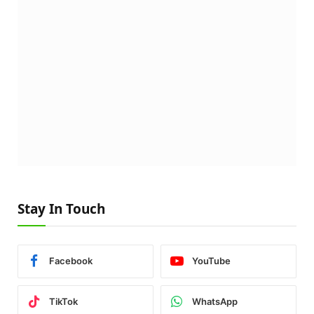
Stay In Touch
Facebook
YouTube
TikTok
WhatsApp