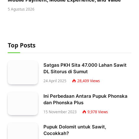
5 Agustus 2026
Top Posts
Satgas PKH Sita 47.000 Lahan Sawit
DL Sitorus di Sumut
24 April 2025
28,409
Views
Ini Perbedaan Antara Pupuk Phonska
dan Phonska Plus
15 November 2023
9,978
Views
Pupuk Dolomit untuk Sawit,
Cocokkah?