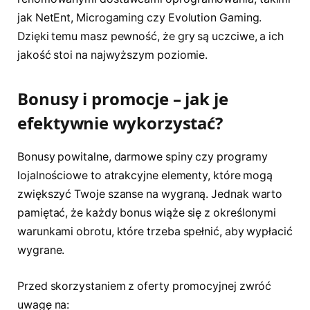
jak NetEnt, Microgaming czy Evolution Gaming.
Dzięki temu masz pewność, że gry są uczciwe, a ich
jakość stoi na najwyższym poziomie.
Bonusy i promocje – jak je
efektywnie wykorzystać?
Bonusy powitalne, darmowe spiny czy programy
lojalnościowe to atrakcyjne elementy, które mogą
zwiększyć Twoje szanse na wygraną. Jednak warto
pamiętać, że każdy bonus wiąże się z określonymi
warunkami obrotu, które trzeba spełnić, aby wypłacić
wygrane.
Przed skorzystaniem z oferty promocyjnej zwróć
uwagę na: