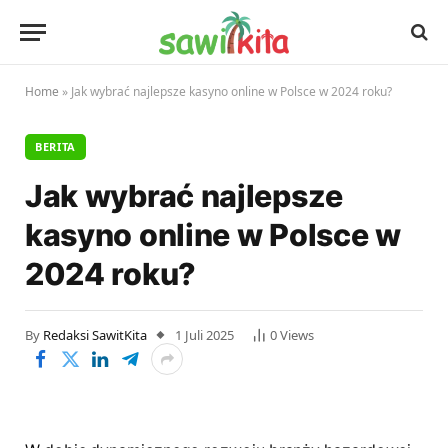
Home
»
Jak wybrać najlepsze kasyno online w Polsce w 2024 roku?
BERITA
Jak wybrać najlepsze
kasyno online w Polsce w
2024 roku?
By
Redaksi SawitKita
1 Juli 2025
0
Views