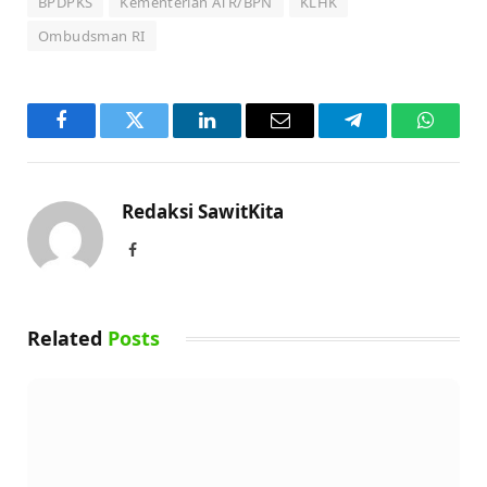
BPDPKS
Kementerian ATR/BPN
KLHK
Ombudsman RI
Facebook
Twitter
LinkedIn
Email
Telegram
WhatsA
Redaksi SawitKita
Facebook
Related
Posts