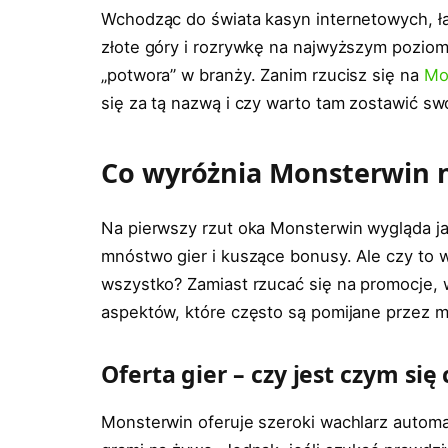
Wchodząc do świata kasyn internetowych, ła
złote góry i rozrywkę na najwyższym poziom
„potwora” w branży. Zanim rzucisz się na
Mo
się za tą nazwą i czy warto tam zostawić sw
Co wyróżnia Monsterwin n
Na pierwszy rzut oka Monsterwin wygląda ja
mnóstwo gier i kuszące bonusy. Ale czy to wy
wszystko? Zamiast rzucać się na promocje, 
aspektów, które często są pomijane przez 
Oferta gier – czy jest czym się
Monsterwin oferuje szeroki wachlarz automató