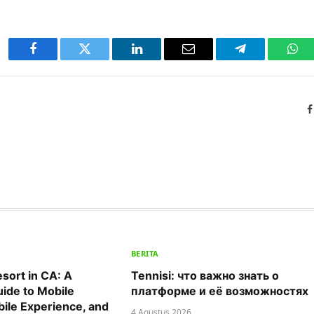
Facebook
Twitter
LinkedIn
Email
Telegram
Wha
BERITA
sort in CA: A
Tennisi: что важно знать о
uide to Mobile
платформе и её возможностях
ile Experience, and
4 Agustus 2026