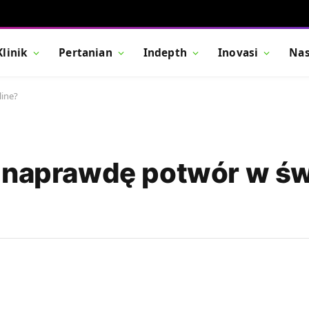
Klinik
Pertanian
Indepth
Inovasi
Nas
line?
o naprawdę potwór w św