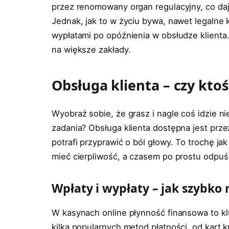
przez renomowany organ regulacyjny, co daj
Jednak, jak to w życiu bywa, nawet legaln
wypłatami po opóźnienia w obsłudze klienta
na większe zakłady.
Obsługa klienta – czy ktoś 
Wyobraź sobie, że grasz i nagle coś idzie n
zadania? Obsługa klienta dostępna jest prze
potrafi przyprawić o ból głowy. To trochę j
mieć cierpliwość, a czasem po prostu odpuś
Wpłaty i wypłaty – jak szybko
W kasynach online płynność finansowa to kl
kilka popularnych metod płatności, od kart 