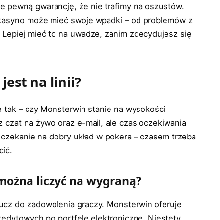
e pewną gwarancję, że nie trafimy na oszustów.
e kasyno może mieć swoje wpadki – od problemów z
. Lepiej mieć to na uwadze, zanim zdecydujesz się
jest na linii?
ie tak – czy Monsterwin stanie na wysokości
z czat na żywo oraz e-mail, ale czas oczekiwania
ak czekanie na dobry układ w pokera – czasem trzeba
cić.
 można liczyć na wygraną?
ucz do zadowolenia graczy. Monsterwin oferuje
kredytowych po portfele elektroniczne. Niestety,