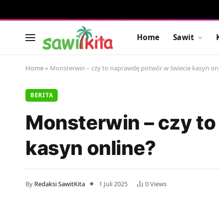
Home
Sawit
Home
»
Monsterwin – czy to naprawdę potwór w świecie kasyn on
BERITA
Monsterwin – czy t
kasyn online?
By
Redaksi SawitKita
1 Juli 2025
0
Views