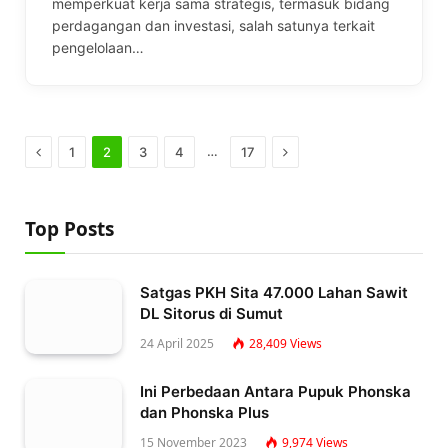
memperkuat kerja sama strategis, termasuk bidang
perdagangan dan investasi, salah satunya terkait
pengelolaan…
Previous
Next
…
1
2
3
4
17
Top Posts
Satgas PKH Sita 47.000 Lahan Sawit
DL Sitorus di Sumut
24 April 2025
28,409
Views
Ini Perbedaan Antara Pupuk Phonska
dan Phonska Plus
15 November 2023
9,974
Views