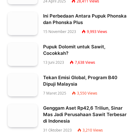
24 April 2025
28,411
Views
Ini Perbedaan Antara Pupuk Phonska
dan Phonska Plus
15 November 2023
9,993
Views
Pupuk Dolomit untuk Sawit,
Cocokkah?
13 Juni 2023
7,638
Views
Tekan Emisi Global, Program B40
Dipuji Malaysia
7 Maret 2025
3,550
Views
Genggam Aset Rp42,6 Triliun, Sinar
Mas Jadi Perusahaan Sawit Terbesar
di Indonesia
31 Oktober 2023
3,210
Views