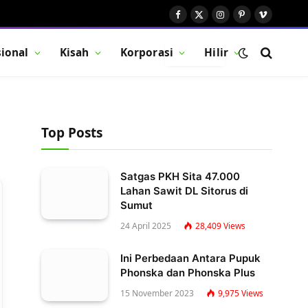
Facebook
X
Instagram
Pinterest
Vimeo
(Twitter)
ional
Kisah
Korporasi
Hilir
BUTTON
Top Posts
Satgas PKH Sita 47.000
Lahan Sawit DL Sitorus di
Sumut
24 April 2025
28,409
Views
Ini Perbedaan Antara Pupuk
Phonska dan Phonska Plus
15 November 2023
9,975
Views