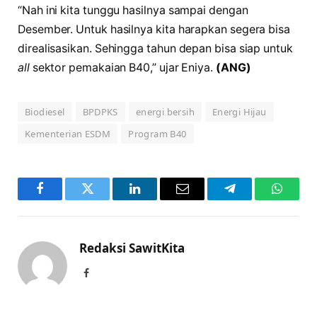
“Nah ini kita tunggu hasilnya sampai dengan
Desember. Untuk hasilnya kita harapkan segera bisa
direalisasikan. Sehingga tahun depan bisa siap untuk
all
sektor pemakaian B40,” ujar Eniya.
(ANG)
Biodiesel
BPDPKS
energi bersih
Energi Hijau
Kementerian ESDM
Program B40
Facebook
Twitter
LinkedIn
Email
Telegram
WhatsA
Redaksi SawitKita
Facebook