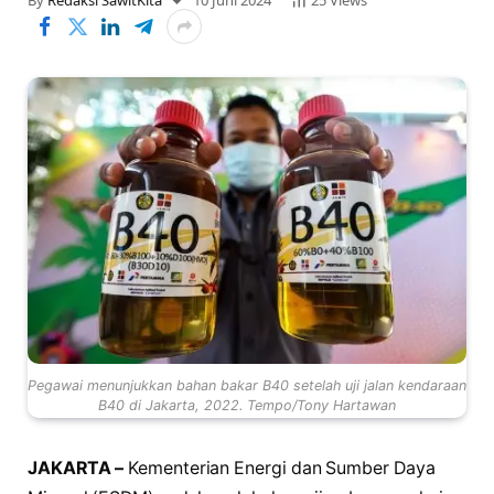
By
Redaksi SawitKita
10 Juni 2024
25
Views
Pegawai menunjukkan bahan bakar B40 setelah uji jalan kendaraan
B40 di Jakarta, 2022. Tempo/Tony Hartawan
JAKARTA –
Kementerian Energi dan Sumber Daya