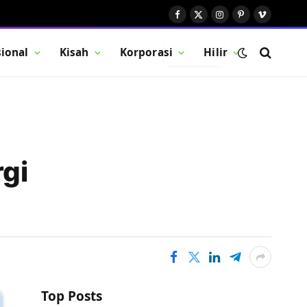
Facebook
X
Instagram
Pinterest
Vimeo
(Twitter)
ional
Kisah
Korporasi
Hilir
BUTTON
rgi
Top Posts