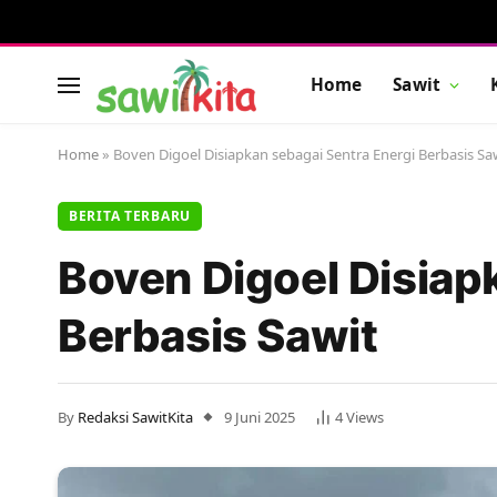
Home
Sawit
Home
»
Boven Digoel Disiapkan sebagai Sentra Energi Berbasis Sa
BERITA TERBARU
Boven Digoel Disiap
Berbasis Sawit
By
Redaksi SawitKita
9 Juni 2025
4
Views