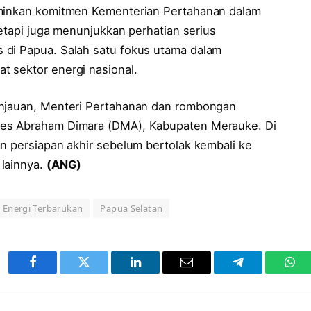
rminkan komitmen Kementerian Pertahanan dalam
tetapi juga menunjukkan perhatian serius
 di Papua. Salah satu fokus utama dalam
 sektor energi nasional.
injauan, Menteri Pertahanan dan rombongan
nes Abraham Dimara (DMA), Kabupaten Merauke. Di
n persiapan akhir sebelum bertolak kembali ke
 lainnya.
(ANG)
 Energi Terbarukan
Papua Selatan
Facebook
Twitter
LinkedIn
Email
Telegram
Wha