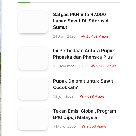
Satgas PKH Sita 47.000
Lahan Sawit DL Sitorus di
Sumut
24 April 2025
28,409
Views
Ini Perbedaan Antara Pupuk
Phonska dan Phonska Plus
15 November 2023
9,980
Views
Pupuk Dolomit untuk Sawit,
Cocokkah?
13 Juni 2023
7,638
Views
Tekan Emisi Global, Program
B40 Dipuji Malaysia
7 Maret 2025
3,550
Views