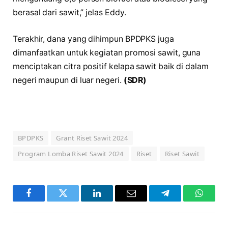
berasal dari sawit,” jelas Eddy.
Terakhir, dana yang dihimpun BPDPKS juga
dimanfaatkan untuk kegiatan promosi sawit, guna
menciptakan citra positif kelapa sawit baik di dalam
negeri maupun di luar negeri.
(SDR)
BPDPKS
Grant Riset Sawit 2024
Program Lomba Riset Sawit 2024
Riset
Riset Sawit
Facebook
Twitter
LinkedIn
Email
Telegram
WhatsA