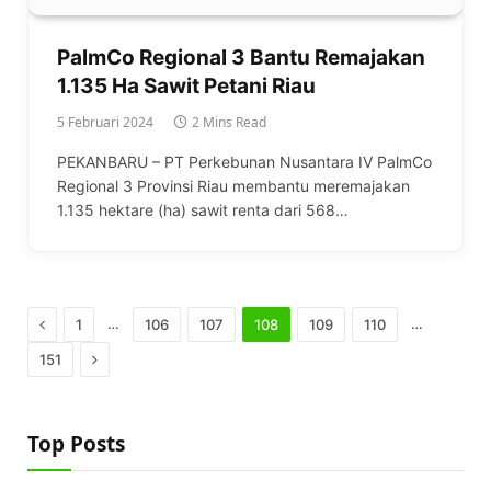
PalmCo Regional 3 Bantu Remajakan
1.135 Ha Sawit Petani Riau
5 Februari 2024
2 Mins Read
PEKANBARU – PT Perkebunan Nusantara IV PalmCo
Regional 3 Provinsi Riau membantu meremajakan
1.135 hektare (ha) sawit renta dari 568…
Previous
…
…
1
106
107
108
109
110
Next
151
Top Posts