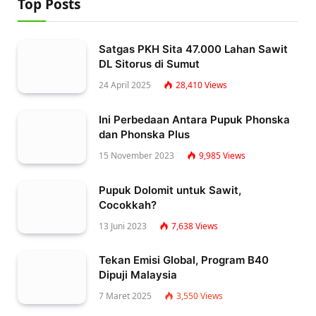
Top Posts
Satgas PKH Sita 47.000 Lahan Sawit
DL Sitorus di Sumut
24 April 2025
28,410
Views
Ini Perbedaan Antara Pupuk Phonska
dan Phonska Plus
15 November 2023
9,985
Views
Pupuk Dolomit untuk Sawit,
Cocokkah?
13 Juni 2023
7,638
Views
Tekan Emisi Global, Program B40
Dipuji Malaysia
7 Maret 2025
3,550
Views