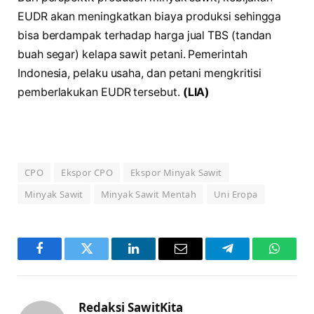
EUDR akan meningkatkan biaya produksi sehingga
bisa berdampak terhadap harga jual TBS (tandan
buah segar) kelapa sawit petani. Pemerintah
Indonesia, pelaku usaha, dan petani mengkritisi
pemberlakukan EUDR tersebut.
(LIA)
CPO
Ekspor CPO
Ekspor Minyak Sawit
Minyak Sawit
Minyak Sawit Mentah
Uni Eropa
Facebook
Twitter
LinkedIn
Email
Telegram
WhatsA
Redaksi SawitKita