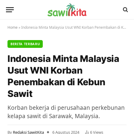
Home
»
Indonesia Minta Malaysia Usut WNI Korban Penembakan di Kebun Sawit
BERITA TERBARU
Indonesia Minta Malaysia
Usut WNI Korban
Penembakan di Kebun
Sawit
Korban bekerja di perusahaan perkebunan
kelapa sawit di Sarawak, Malaysia.
By
Redaksi SawitKita
6 Agustus 2024
6
Views