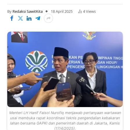
By
Redaksi SawitKita
18 April 2025
4
Views
Menteri LH Hanif Faisol Nurofiq menjawab pertanyaan wartawan
usai membuka rapat koordinasi teknis pengendalian kebakaran
lahan bersama GAPKI dan pemerintah daerah di Jakarta, Kamis
(17/4/2025).