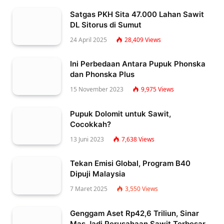
Satgas PKH Sita 47.000 Lahan Sawit
DL Sitorus di Sumut
24 April 2025
28,409
Views
Ini Perbedaan Antara Pupuk Phonska
dan Phonska Plus
15 November 2023
9,975
Views
Pupuk Dolomit untuk Sawit,
Cocokkah?
13 Juni 2023
7,638
Views
Tekan Emisi Global, Program B40
Dipuji Malaysia
7 Maret 2025
3,550
Views
Genggam Aset Rp42,6 Triliun, Sinar
Mas Jadi Perusahaan Sawit Terbesar