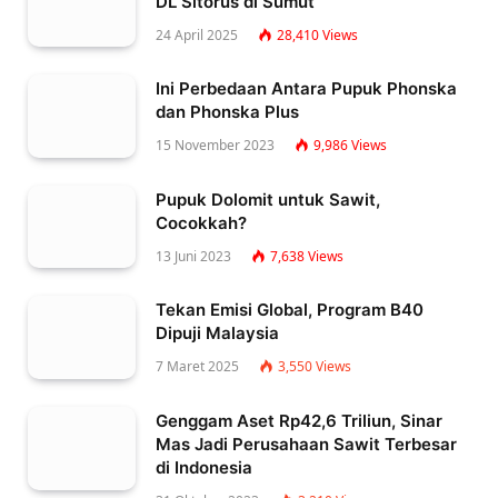
DL Sitorus di Sumut
24 April 2025
28,410
Views
Ini Perbedaan Antara Pupuk Phonska
dan Phonska Plus
15 November 2023
9,986
Views
Pupuk Dolomit untuk Sawit,
Cocokkah?
13 Juni 2023
7,638
Views
Tekan Emisi Global, Program B40
Dipuji Malaysia
7 Maret 2025
3,550
Views
Genggam Aset Rp42,6 Triliun, Sinar
Mas Jadi Perusahaan Sawit Terbesar
di Indonesia