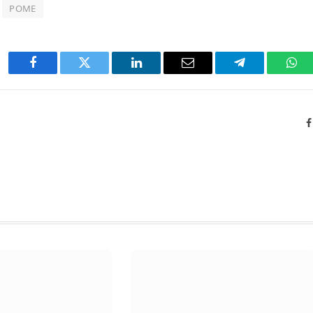
POME
Facebook
Twitter
LinkedIn
Email
Telegram
Wha