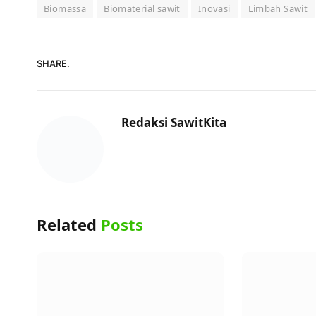
Biomassa
Biomaterial sawit
Inovasi
Limbah Sawit
SHARE.
Redaksi SawitKita
Related
Posts