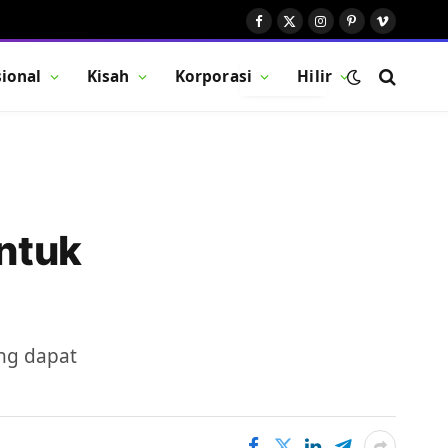
Facebook
X
Instagram
Pinterest
Vimeo
(Twitter)
ional
Kisah
Korporasi
Hilir
BUTTON
ntuk
ang dapat