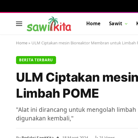
Home
Sawit
Home
»
ULM Ciptakan mesin Bioreaktor Membran untuk Limbah
BERITA TERBARU
ULM Ciptakan mesin
Limbah POME
"Alat ini dirancang untuk mengolah limbah
digunakan kembali,"
By
Redaksi SawitKita
18 Maret 2024
21
Views