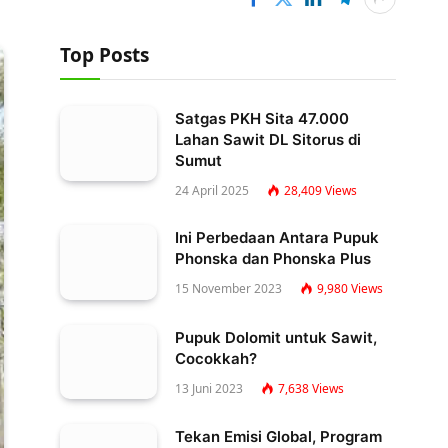
Top Posts
Satgas PKH Sita 47.000
Lahan Sawit DL Sitorus di
Sumut
24 April 2025
28,409
Views
Ini Perbedaan Antara Pupuk
Phonska dan Phonska Plus
15 November 2023
9,980
Views
Pupuk Dolomit untuk Sawit,
Cocokkah?
13 Juni 2023
7,638
Views
Tekan Emisi Global, Program