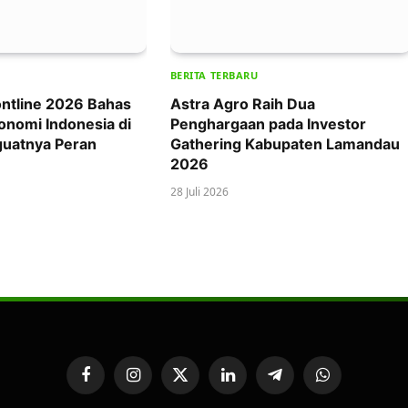
BERITA TERBARU
ntline 2026 Bahas
Astra Agro Raih Dua
onomi Indonesia di
Penghargaan pada Investor
uatnya Peran
Gathering Kabupaten Lamandau
2026
28 Juli 2026
Facebook
Instagram
X
LinkedIn
Telegram
WhatsApp
(Twitter)