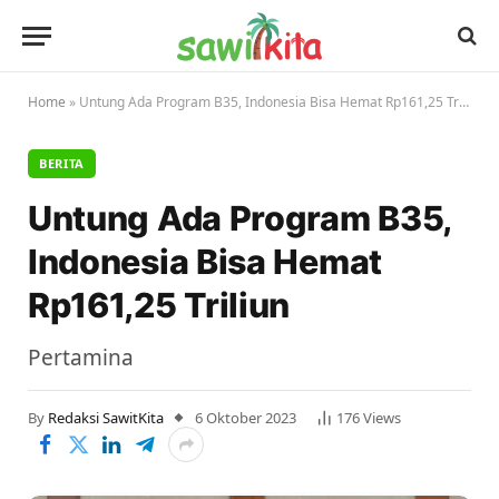
Home
»
Untung Ada Program B35, Indonesia Bisa Hemat Rp161,25 Triliun
BERITA
Untung Ada Program B35,
Indonesia Bisa Hemat
Rp161,25 Triliun
Pertamina
By
Redaksi SawitKita
6 Oktober 2023
176
Views