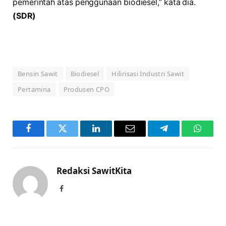
pemerintah atas penggunaan biodiesel,” kata dia.
(SDR)
Bensin Sawit
Biodiesel
Hilirisasi Industri Sawit
Pertamina
Produsen CPO
Facebook
Twitter
LinkedIn
Email
Telegram
WhatsA
Redaksi SawitKita
Facebook