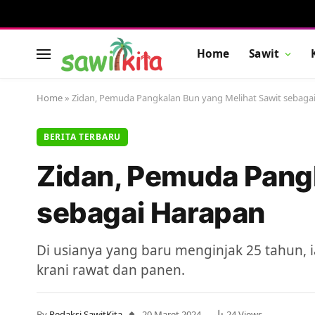
Home
Sawit
Home
»
Zidan, Pemuda Pangkalan Bun yang Melihat Sawit sebaga
BERITA TERBARU
Zidan, Pemuda Pangk
sebagai Harapan
Di usianya yang baru menginjak 25 tahun,
krani rawat dan panen.
By
Redaksi SawitKita
20 Maret 2024
24
Views