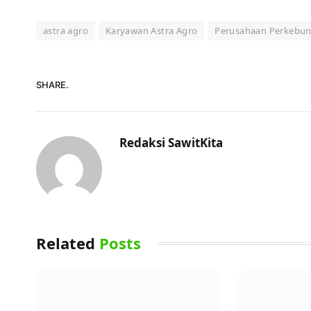
astra agro
Karyawan Astra Agro
Perusahaan Perkebun
SHARE.
Redaksi SawitKita
Related
Posts