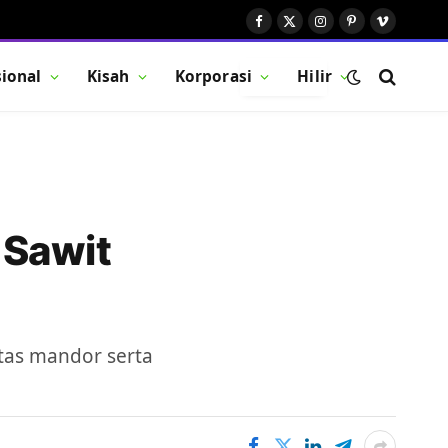
Facebook
X
Instagram
Pinterest
Vimeo
(Twitter)
ional
Kisah
Korporasi
Hilir
BUTTON
 Sawit
tas mandor serta