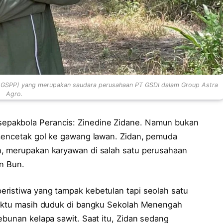
PT GSPP) yang merupakan saudara perusahaan PT GSDI dalam Group Astra
Agro.
sepakbola Perancis: Zinedine Zidane. Namun bukan
 mencetak gol ke gawang lawan. Zidan, pemuda
h, merupakan karyawan di salah satu perusahaan
an Bun.
ristiwa yang tampak kebetulan tapi seolah satu
ewaktu masih duduk di bangku Sekolah Menengah
ebunan kelapa sawit. Saat itu, Zidan sedang