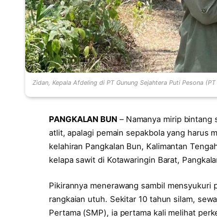
Zidan, Kepala Afdeling di PT Gunung Sejahtera Puti Pesona (
PANGKALAN BUN
– Namanya mirip bintang 
atlit, apalagi pemain sepakbola yang harus
kelahiran Pangkalan Bun, Kalimantan Tenga
kelapa sawit di Kotawaringin Barat, Pangkal
Pikirannya menerawang sambil mensyukuri pe
rangkaian utuh. Sekitar 10 tahun silam, s
Pertama (SMP), ia pertama kali melihat perk