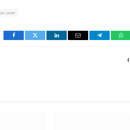
an sawit
Facebook
Twitter
LinkedIn
Email
Telegram
Wha