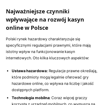
Najważniejsze czynniki
wpływające na rozwój kasyn
online w Polsce
Polski rynek hazardowy charakteryzuje się
specyficznymi regulacjami prawnymi, które mają
istotny wpływ na funkcjonowanie kasyn
internetowych. Oto kilka kluczowych aspektów:
Ustawa hazardowa:
Regulacje prawne określają,
które podmioty mogą legalnie oferować gry
hazardowe online, co wpływa na liczbę i jakość
dostępnych platform.
Technologia mobilna:
Coraz więcej graczy
korzysta z urządzeń mobilnych, co wymusza na