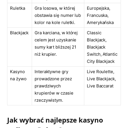
Ruletka
Gra losowa, w której
Europejska,
obstawia się numer lub
Francuska,
kolor na kole ruletki.
Amerykańska
Blackjack
Gra karciana, w której
Classic
celem jest uzyskanie
Blackjack,
sumy kart bliższej 21
Blackjack
niż krupier.
Switch, Atlantic
City Blackjack
Kasyno
Interaktywne gry
Live Roulette,
na żywo
prowadzone przez
Live Blackjack,
prawdziwych
Live Baccarat
krupierów w czasie
rzeczywistym.
Jak wybrać najlepsze kasyno