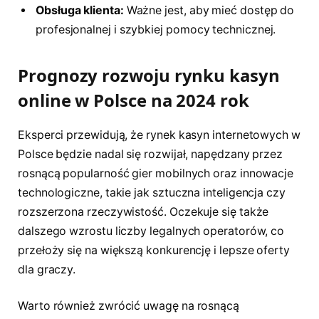
Obsługa klienta:
Ważne jest, aby mieć dostęp do
profesjonalnej i szybkiej pomocy technicznej.
Prognozy rozwoju rynku kasyn
online w Polsce na 2024 rok
Eksperci przewidują, że rynek kasyn internetowych w
Polsce będzie nadal się rozwijał, napędzany przez
rosnącą popularność gier mobilnych oraz innowacje
technologiczne, takie jak sztuczna inteligencja czy
rozszerzona rzeczywistość. Oczekuje się także
dalszego wzrostu liczby legalnych operatorów, co
przełoży się na większą konkurencję i lepsze oferty
dla graczy.
Warto również zwrócić uwagę na rosnącą