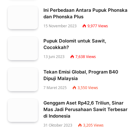
Ini Perbedaan Antara Pupuk Phonska
dan Phonska Plus
15 November 2023
9,977
Views
Pupuk Dolomit untuk Sawit,
Cocokkah?
13 Juni 2023
7,638
Views
Tekan Emisi Global, Program B40
Dipuji Malaysia
7 Maret 2025
3,550
Views
Genggam Aset Rp42,6 Triliun, Sinar
Mas Jadi Perusahaan Sawit Terbesar
di Indonesia
31 Oktober 2023
3,205
Views