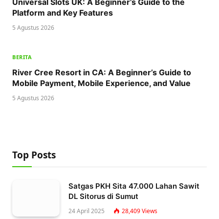
Universal Slots UK: A Beginner’s Guide to the
Platform and Key Features
5 Agustus 2026
BERITA
River Cree Resort in CA: A Beginner’s Guide to
Mobile Payment, Mobile Experience, and Value
5 Agustus 2026
Top Posts
Satgas PKH Sita 47.000 Lahan Sawit
DL Sitorus di Sumut
24 April 2025
28,409
Views