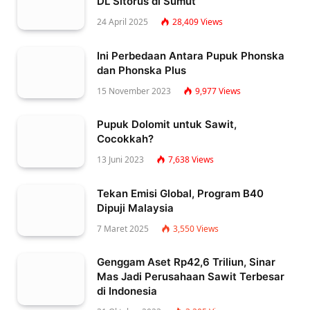
DL Sitorus di Sumut
24 April 2025
28,409
Views
Ini Perbedaan Antara Pupuk Phonska
dan Phonska Plus
15 November 2023
9,977
Views
Pupuk Dolomit untuk Sawit,
Cocokkah?
13 Juni 2023
7,638
Views
Tekan Emisi Global, Program B40
Dipuji Malaysia
7 Maret 2025
3,550
Views
Genggam Aset Rp42,6 Triliun, Sinar
Mas Jadi Perusahaan Sawit Terbesar
di Indonesia