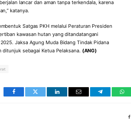
 berjalan lancar dan aman tanpa terkendala, karena
an,” katanya.
embentuk Satgas PKH melalui Peraturan Presiden
rtiban kawasan hutan yang ditandatangani
i 2025. Jaksa Agung Muda Bidang Tindak Pidana
 ditunjuk sebagai Ketua Pelaksana.
(ANG)
rat
Facebook
Twitter
LinkedIn
Email
Telegram
Wha