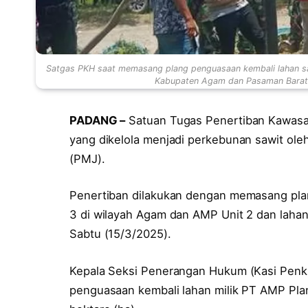
Satgas PKH saat memasang plang penguasaan kembali lahan sa
Kabupaten Agam dan Pasaman Barat (
PADANG –
Satuan Tugas Penertiban Kawasa
yang dikelola menjadi perkebunan sawit ole
(PMJ).
Penertiban dilakukan dengan memasang pla
3 di wilayah Agam dan AMP Unit 2 dan lahan 
Sabtu (15/3/2025).
Kepala Seksi Penerangan Hukum (Kasi Penk
penguasaan kembali lahan milik PT AMP Plan