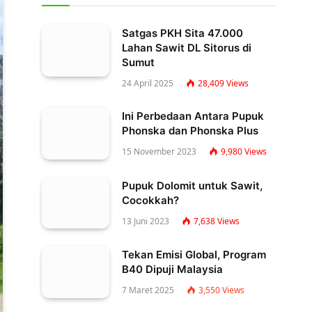
Satgas PKH Sita 47.000
Lahan Sawit DL Sitorus di
Sumut
24 April 2025
28,409
Views
Ini Perbedaan Antara Pupuk
Phonska dan Phonska Plus
15 November 2023
9,980
Views
Pupuk Dolomit untuk Sawit,
Cocokkah?
13 Juni 2023
7,638
Views
Tekan Emisi Global, Program
B40 Dipuji Malaysia
7 Maret 2025
3,550
Views