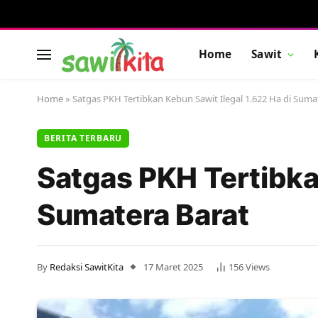
Home
Sawit
Home
»
Satgas PKH Tertibkan Kebun Sawit Ilegal 1.622 Ha di Suma
BERITA TERBARU
Satgas PKH Tertibkan
Sumatera Barat
By
Redaksi SawitKita
17 Maret 2025
156
Views