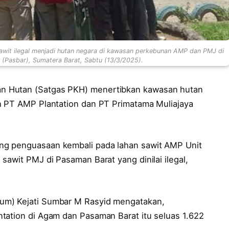
wit ilegal menjadi hutan negara di kawasan perkebunan AMP dan PMJ di
Pasbar), Sumatera Barat, Sabtu (13/3/2025).
n Hutan (Satgas PKH) menertibkan kawasan hutan
h PT AMP Plantation dan PT Primatama Muliajaya
ng penguasaan kembali pada lahan sawit AMP Unit
sawit PMJ di Pasaman Barat yang dinilai ilegal,
um) Kejati Sumbar M Rasyid mengatakan,
tation di Agam dan Pasaman Barat itu seluas 1.622