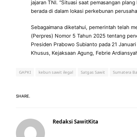
jajaran TNI. “Situasi saat pemasangan plang
berada di dalam lokasi perkebunan perusaha
Sebagaimana diketahui, pemerintah telah m
(Perpres) Nomor 5 Tahun 2025 tentang pene
Presiden Prabowo Subianto pada 21 Januar
Khusus, Kejaksaan Agung, Febrie Ardiansyah
GAPKI
kebun sawit ilegal
Satgas Sawit
Sumatera Ba
SHARE.
Redaksi SawitKita