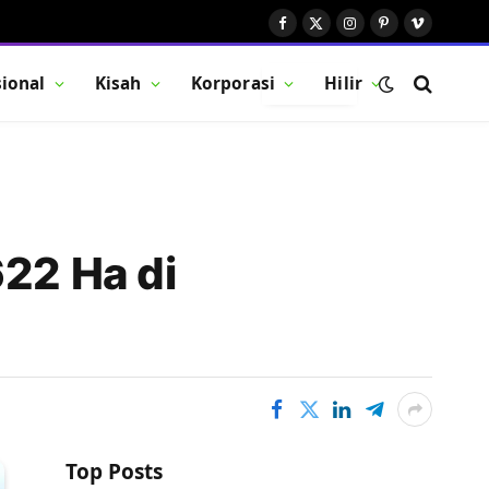
Facebook
X
Instagram
Pinterest
Vimeo
(Twitter)
ional
Kisah
Korporasi
Hilir
BUTTON
622 Ha di
Top Posts