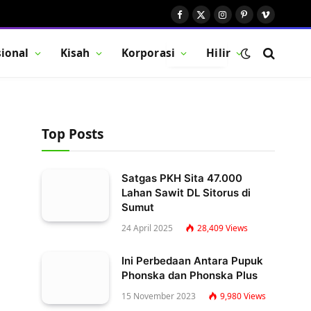
Facebook
X
Instagram
Pinterest
Vimeo
(Twitter)
ional
Kisah
Korporasi
Hilir
BUTTON
Top Posts
Satgas PKH Sita 47.000
Lahan Sawit DL Sitorus di
Sumut
24 April 2025
28,409
Views
Ini Perbedaan Antara Pupuk
Phonska dan Phonska Plus
15 November 2023
9,980
Views