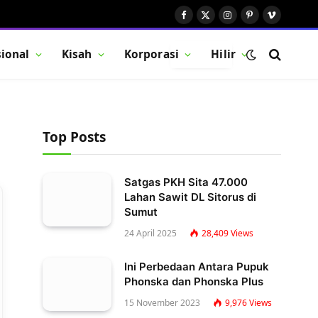
Facebook
X
Instagram
Pinterest
Vimeo
(Twitter)
ional
Kisah
Korporasi
Hilir
BUTTON
Top Posts
Satgas PKH Sita 47.000
Lahan Sawit DL Sitorus di
Sumut
24 April 2025
28,409
Views
Ini Perbedaan Antara Pupuk
Phonska dan Phonska Plus
15 November 2023
9,976
Views