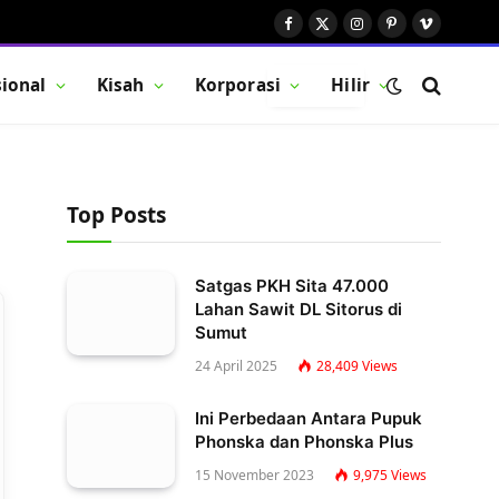
Facebook
X
Instagram
Pinterest
Vimeo
(Twitter)
ional
Kisah
Korporasi
Hilir
BUTTON
Top Posts
Satgas PKH Sita 47.000
Lahan Sawit DL Sitorus di
Sumut
24 April 2025
28,409
Views
Ini Perbedaan Antara Pupuk
Phonska dan Phonska Plus
15 November 2023
9,975
Views